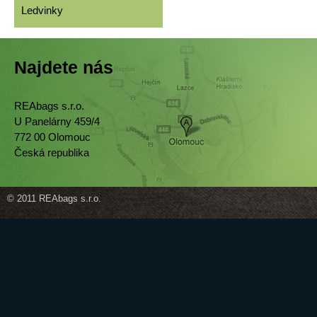
Ledvinky
Najdete nás
REAbags s.r.o.
U Panelárny 459/4
772 00 Olomouc
Česká republika
© 2011 REAbags s.r.o.