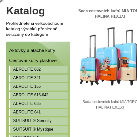
Katalog
Sada cestovních kufrů MIA T
HALINA H1011/3
Prohlédněte si velkoobchodní
katalog výrobků přehledně
seřazený do kategorií
Aktovky a atache kufry
Cestovní kufry plastové
AEROLITE 682
AEROLITE 321
AEROLITE 155
AEROLITE 615-642
Sada cestovních kufrů MIA TOR
AEROLITE 635
HALINA H1011/3
AEROLITE 641
SUITSUIT ® Serenity
SUITSUIT ® Mystique