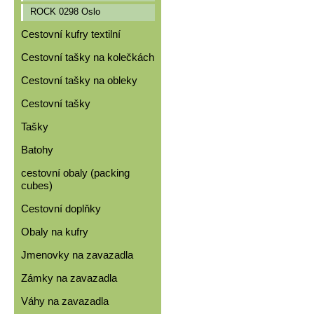
ROCK 0298 Oslo
Cestovní kufry textilní
Cestovní tašky na kolečkách
Cestovní tašky na obleky
Cestovní tašky
Tašky
Batohy
cestovní obaly (packing
cubes)
Cestovní doplňky
Obaly na kufry
Jmenovky na zavazadla
Zámky na zavazadla
Váhy na zavazadla