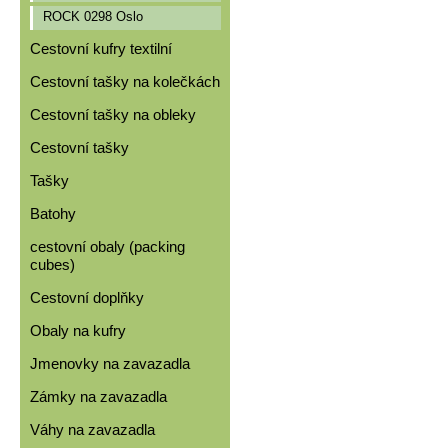
ROCK 0298 Oslo
Cestovní kufry textilní
Cestovní tašky na kolečkách
Cestovní tašky na obleky
Cestovní tašky
Tašky
Batohy
cestovní obaly (packing
cubes)
Cestovní doplňky
Obaly na kufry
Jmenovky na zavazadla
Zámky na zavazadla
Váhy na zavazadla