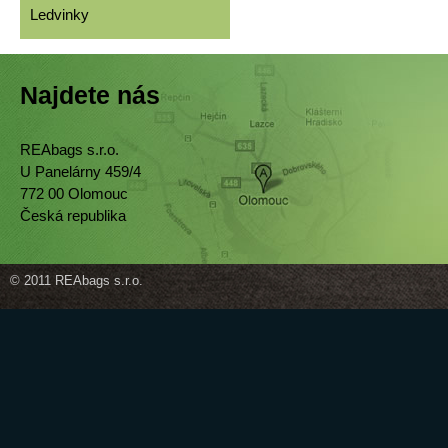
Ledvinky
Najdete nás
REAbags s.r.o.
U Panelárny 459/4
772 00 Olomouc
Česká republika
© 2011 REAbags s.r.o.