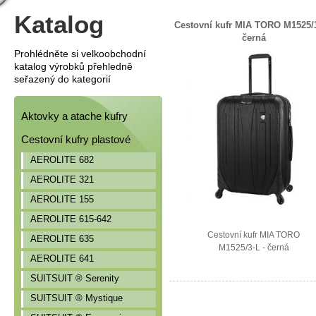
Katalog
Cestovní kufr MIA TORO M1525/3
černá
Prohlédněte si velkoobchodní
katalog výrobků přehledně
seřazený do kategorií
Aktovky a atache kufry
Cestovní kufry plastové
AEROLITE 682
AEROLITE 321
AEROLITE 155
AEROLITE 615-642
Cestovní kufr MIA TORO
AEROLITE 635
M1525/3-L - černá
AEROLITE 641
SUITSUIT ® Serenity
SUITSUIT ® Mystique