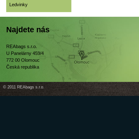
Ledvinky
Najdete nás
REAbags s.r.o.
U Panelárny 459/4
772 00 Olomouc
Česká republika
© 2011 REAbags s.r.o.