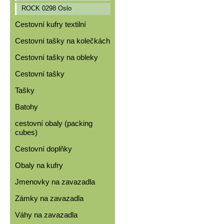
ROCK 0298 Oslo
Cestovní kufry textilní
Cestovní tašky na kolečkách
Cestovní tašky na obleky
Cestovní tašky
Tašky
Batohy
cestovní obaly (packing
cubes)
Cestovní doplňky
Obaly na kufry
Jmenovky na zavazadla
Zámky na zavazadla
Váhy na zavazadla